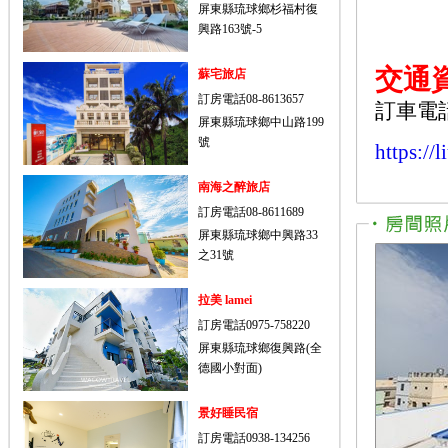
屏東縣琉球鄉杉福村復
興路163號-5
交通
蘇宅旅店
訂房電話08-8613657
訂車電
屏東縣琉球鄉中山路199
號
https://
南海之醉旅店
訂房電話08-8611689
屏東縣琉球鄉中興路33
之31號
拉美 lamei
訂房電話0975-758220
屏東縣琉球鄉復興路(全
德國小對面)
景好睡民宿
訂房電話0938-134256