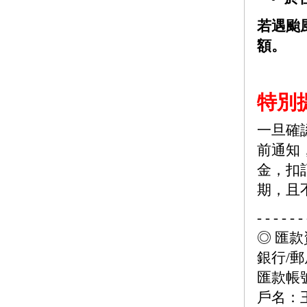
若遇颱
額。
特別
一旦確
前通知
金，扣
期，且
- - - - - - 
◎ 匯款
銀行/郵
匯款帳號：
戶名：