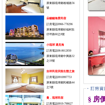
屏東縣琉球鄉相埔路56
號
朵貓貓海景民宿
訂房電話0966-778296
屏東縣琉球鄉杉福村肚
仔坪路60之8號
小琉球 遇見海
訂房電話08-8612850
屏東縣琉球鄉中興路32
之19號
吉祥民宿貝殼生態之旅
訂房電話0910997753
屏東縣琉球鄉民權路44
之5號
§ 房
曼．琉球民宿
訂房電話0919-798627