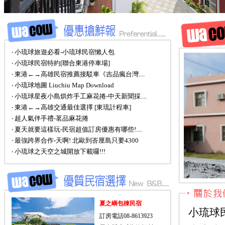
‧ 小琉球旅遊必看-小琉球民宿懶人包
‧ 小琉球民宿特約[聯合東港停車場]
‧ 東港←→高雄民宿推薦接駁車《吉品瘋台灣....
‧ 小琉球地圖 Liuchiu Map Download
‧ 小琉球星夜小島烘炸手工麻花捲-中天新聞採....
‧ 東港←→高雄交通最佳選擇 [東琉計程車]
‧ 超人氣伴手禮-茗品麻花捲
‧ 夏天就要這樣玩-民宿超值訂房優惠有哪些!....
‧ 最強跨界合作-天啊! 北歐到峇厘島只要4300
‧ 小琉球之天空之城開放下載囉!!!
夏之嶼包棟民宿
小琉球
訂房電話08-8613923