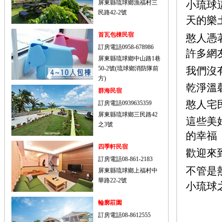
屏東縣琉球鄉漁福村三
小琉球
民路42-2號
天的樂
首瓦包棟民宿
憨人憑
訂房電話0958-678986
許多網
屏東縣琉球鄉中山路1巷
50-2號(琉球鄉消防隊前
我們沒
方)
乾淨溫
群海民宿
憨人宅民
訂房電話0939635359
屏東縣琉球鄉三民路42
這些美
之3號
的幸福
四季軒民宿
歡迎來
訂房電話08-861-2183
不管是
屏東縣琉球鄉上福村中
華路22-2號
小琉球
輪廓莊園
訂房電話08-8612555