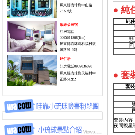
屏東縣琉球鄉中山路
● 純
232-2號
純住
歐維朵民宿
訂房電話
0965611868(line)
雙
屏東縣琉球鄉杉福村復
四
興路91-6號
銘仁居
訂房電話0989036098
● 套
屏東縣琉球鄉天福村中
正路51之2
套裝
套裝內容
夜間觀星