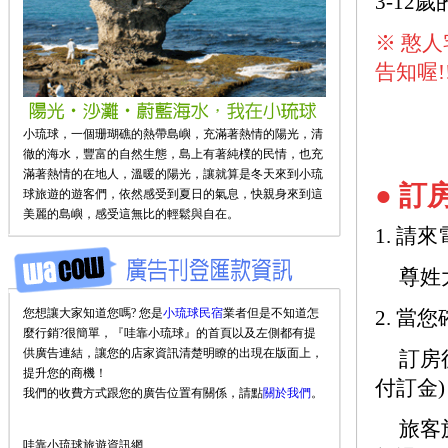
3-12
※ 憨
告知喔!
小琉球，一個珊瑚礁的熱帶島嶼，充滿著熱情的陽光，清
徹的海水，豐富的自然生態，島上有著純樸的民情，也充
滿著熱情的在地人，溫暖的陽光，讓就算是冬天來到小琉
● 訂
球旅遊的遊客們，依然感受到夏日的氣息，快親身來到這
美麗的島嶼，感受這無比的輕鬆與自在。
1. 
尊姓
您想讓大家知道您嗎? 您是
小琉球民宿
業者但是不知道怎
2. 當
麼行銷?很簡單，『哇靠小琉球』的首頁以及左側都有提
供廣告連結，讓您的店家資訊清楚明瞭的出現在版面上，
訂房
提升您的商機！
付訂金)
我們的收費方式跟您的廣告位置有關係，請點
關於我們
。
旅客
哇靠小琉球旅遊資訊網