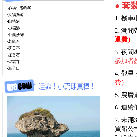
● 
‧衫福生態廊道
‧大福漁港
1. 機
‧山豬溝
‧杉福港
2. 潮
‧中澳沙灘
退費）
‧老鼠石
‧落日亭
3. 夜
‧紅番石
參加者
‧碧雲寺
‧海子口
4. 觀
費）
5. 農
6. 
7. 
買船公