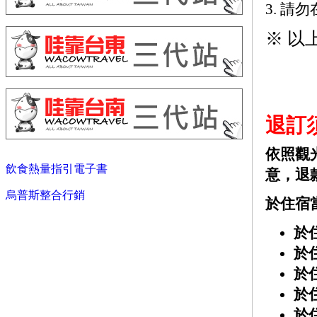
3. 
※ 以
退訂
依照觀
飲食熱量指引電子書
意，退
烏普斯整合行銷
於住宿
於
於
於
於
於