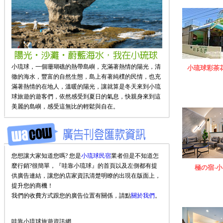
小琉球，一個珊瑚礁的熱帶島嶼，充滿著熱情的陽光，清
小琉球彩茶
徹的海水，豐富的自然生態，島上有著純樸的民情，也充
滿著熱情的在地人，溫暖的陽光，讓就算是冬天來到小琉
球旅遊的遊客們，依然感受到夏日的氣息，快親身來到這
美麗的島嶼，感受這無比的輕鬆與自在。
您想讓大家知道您嗎? 您是
小琉球民宿
業者但是不知道怎
麼行銷?很簡單，『哇靠小琉球』的首頁以及左側都有提
極の宿-小
供廣告連結，讓您的店家資訊清楚明瞭的出現在版面上，
提升您的商機！
我們的收費方式跟您的廣告位置有關係，請點
關於我們
。
哇靠小琉球旅遊資訊網