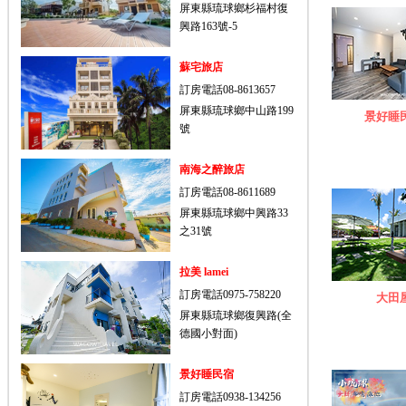
屏東縣琉球鄉杉福村復
興路163號-5
蘇宅旅店
訂房電話08-8613657
屏東縣琉球鄉中山路199
景好睡
號
南海之醉旅店
訂房電話08-8611689
屏東縣琉球鄉中興路33
之31號
拉美 lamei
訂房電話0975-758220
大田
屏東縣琉球鄉復興路(全
德國小對面)
景好睡民宿
訂房電話0938-134256