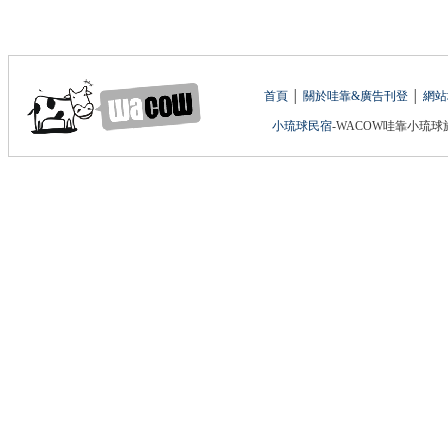
首頁
│
關於哇靠&廣告刊登
│
網站
小琉球民宿
-WACOW哇靠小琉球旅遊網 版