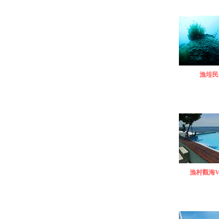
漁埕民
漁村觀海V