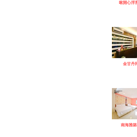
啾開心浮
金甘丹
南海雅築