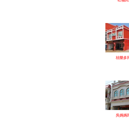
旺福民
桔樂多
吳媽媽