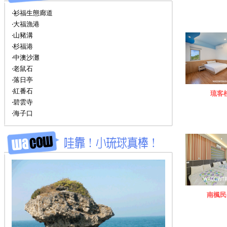
‧衫福生態廊道
‧大福漁港
‧山豬溝
‧杉福港
‧中澳沙灘
‧老鼠石
‧落日亭
‧紅番石
琉客
‧碧雲寺
‧海子口
南楓民