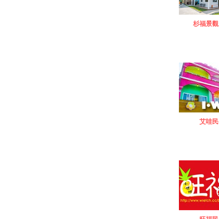
杉福景觀
艾哇民