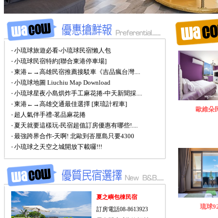
‧ 小琉球旅遊必看-小琉球民宿懶人包
‧ 小琉球民宿特約[聯合東港停車場]
‧ 東港←→高雄民宿推薦接駁車《吉品瘋台灣....
‧ 小琉球地圖 Liuchiu Map Download
‧ 小琉球星夜小島烘炸手工麻花捲-中天新聞採....
‧ 東港←→高雄交通最佳選擇 [東琉計程車]
歐維朵
‧ 超人氣伴手禮-茗品麻花捲
‧ 夏天就要這樣玩-民宿超值訂房優惠有哪些!....
‧ 最強跨界合作-天啊! 北歐到峇厘島只要4300
‧ 小琉球之天空之城開放下載囉!!!
夏之嶼包棟民宿
琉球9
訂房電話08-8613923