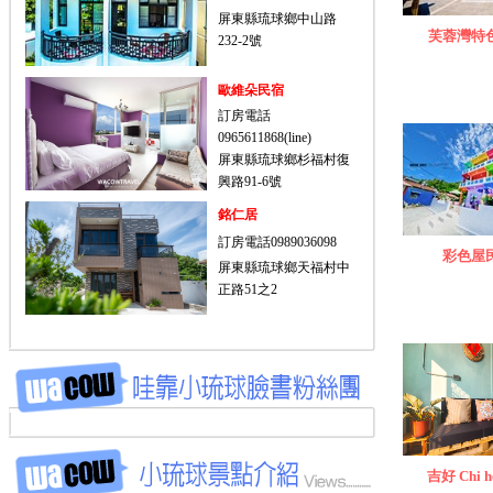
屏東縣琉球鄉中山路
芙蓉灣特
232-2號
歐維朵民宿
訂房電話
0965611868(line)
屏東縣琉球鄉杉福村復
興路91-6號
銘仁居
訂房電話0989036098
彩色屋
屏東縣琉球鄉天福村中
正路51之2
吉好 Chi 