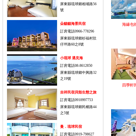
屏東縣琉球鄉相埔路56
號
朵貓貓海景民宿
海緣包
訂房電話0966-778296
屏東縣琉球鄉杉福村肚
仔坪路60之8號
小琉球 遇見海
訂房電話08-8612850
屏東縣琉球鄉中興路32
之19號
四季軒
吉祥民宿貝殼生態之旅
訂房電話0910997753
屏東縣琉球鄉民權路44
之5號
曼．琉球民宿
訂房電話0919-798627