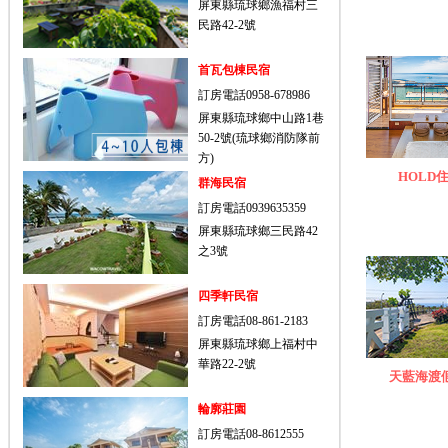
屏東縣琉球鄉漁福村三
民路42-2號
首瓦包棟民宿
訂房電話0958-678986
屏東縣琉球鄉中山路1巷
50-2號(琉球鄉消防隊前
方)
HOLD住
群海民宿
訂房電話0939635359
屏東縣琉球鄉三民路42
之3號
四季軒民宿
訂房電話08-861-2183
屏東縣琉球鄉上福村中
華路22-2號
天藍海渡
輪廓莊園
訂房電話08-8612555