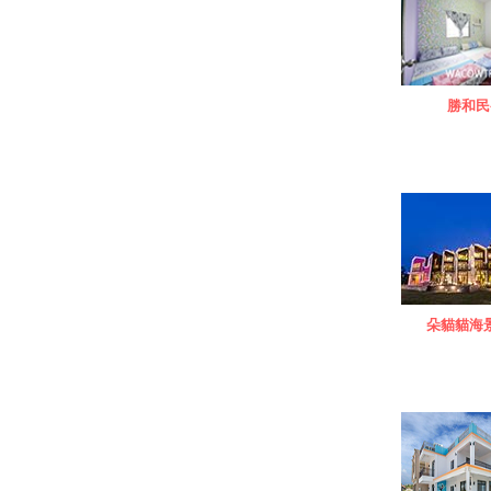
勝和民
朵貓貓海