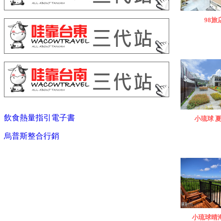
98旅
飲食熱量指引電子書
小琉球 
烏普斯整合行銷
小琉球晴