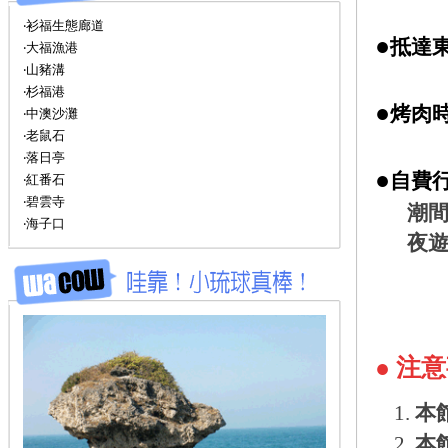
‧衫福生態廊道
●
抵
達
‧大福漁港
‧山豬溝
‧杉福港
●
烤肉時
‧中澳沙灘
‧老鼠石
‧落日亭
●
自費
‧紅番石
‧碧雲寺
潮間
‧海子口
夜遊
● 注
本
本