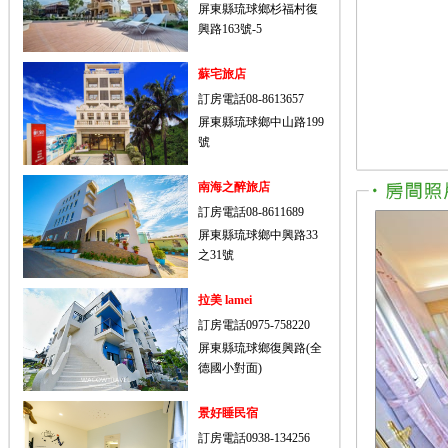
屏東縣琉球鄉杉福村復
興路163號-5
蘇宅旅店
訂房電話08-8613657
屏東縣琉球鄉中山路199
號
南海之醉旅店
訂房電話08-8611689
屏東縣琉球鄉中興路33
之31號
拉美 lamei
訂房電話0975-758220
屏東縣琉球鄉復興路(全
德國小對面)
景好睡民宿
訂房電話0938-134256