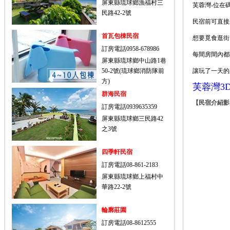
屏東縣琉球鄉漁福村三
芙蓉灣-位在
民路42-2號
民宿前可直接
首瓦包棟民宿
想要覓食逛街
訂房電話0958-678986
每間房間內都
屏東縣琉球鄉中山路1巷
50-2號(琉球鄉消防隊前
讓玩了一天的
方)
芙蓉灣3
群海民宿
【民宿介紹影
訂房電話0939635359
屏東縣琉球鄉三民路42
之3號
四季軒民宿
訂房電話08-861-2183
屏東縣琉球鄉上福村中
華路22-2號
輪廓莊園
訂房電話08-8612555