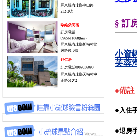
屏東縣琉球鄉中山路
232-2號
§ 訂
歐維朵民宿
訂房電話
0965611868(line)
屏東縣琉球鄉杉福村復
興路91-6號
小資
銘仁居
芙蓉灣
訂房電話0989036098
屏東縣琉球鄉天福村中
正路51之2
●
備註
●
入住手
●
退房手