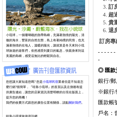
訂
超
貴
退
小琉球，一個珊瑚礁的熱帶島嶼，充滿著熱情的陽光，清
訂房專線T
徹的海水，豐富的自然生態，島上有著純樸的民情，也充
滿著熱情的在地人，溫暖的陽光，讓就算是冬天來到小琉
球旅遊的遊客們，依然感受到夏日的氣息，快親身來到這
- - - - - - 
美麗的島嶼，感受這無比的輕鬆與自在。
-
◎ 匯款
銀行/
您想讓大家知道您嗎? 您是
小琉球民宿
業者但是不知道怎
麼行銷?很簡單，『哇靠小琉球』的首頁以及左側都有提
※銀行/
供廣告連結，讓您的店家資訊清楚明瞭的出現在版面上，
提升您的商機！
匯款帳號：
我們的收費方式跟您的廣告位置有關係，請點
關於我們
。
戶名：
哇靠小琉球旅遊資訊網