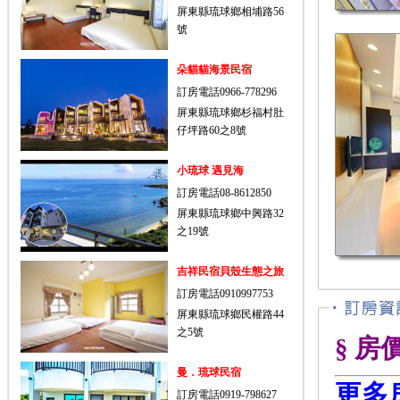
屏東縣琉球鄉相埔路56
號
朵貓貓海景民宿
訂房電話0966-778296
屏東縣琉球鄉杉福村肚
仔坪路60之8號
小琉球 遇見海
訂房電話08-8612850
屏東縣琉球鄉中興路32
之19號
吉祥民宿貝殼生態之旅
訂房電話0910997753
屏東縣琉球鄉民權路44
之5號
§ 房
曼．琉球民宿
更多
訂房電話0919-798627