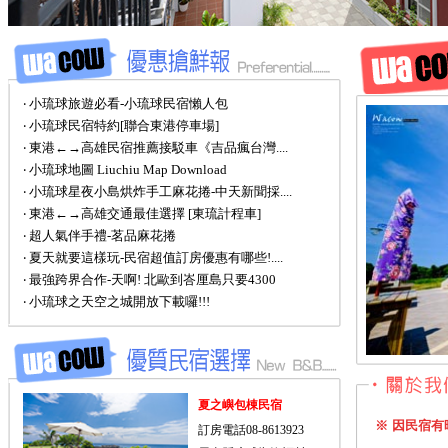
‧ 小琉球旅遊必看-小琉球民宿懶人包
‧ 小琉球民宿特約[聯合東港停車場]
‧ 東港←→高雄民宿推薦接駁車《吉品瘋台灣....
‧ 小琉球地圖 Liuchiu Map Download
‧ 小琉球星夜小島烘炸手工麻花捲-中天新聞採....
‧ 東港←→高雄交通最佳選擇 [東琉計程車]
‧ 超人氣伴手禮-茗品麻花捲
‧ 夏天就要這樣玩-民宿超值訂房優惠有哪些!....
‧ 最強跨界合作-天啊! 北歐到峇厘島只要4300
‧ 小琉球之天空之城開放下載囉!!!
夏之嶼包棟民宿
※ 因民宿
訂房電話08-8613923