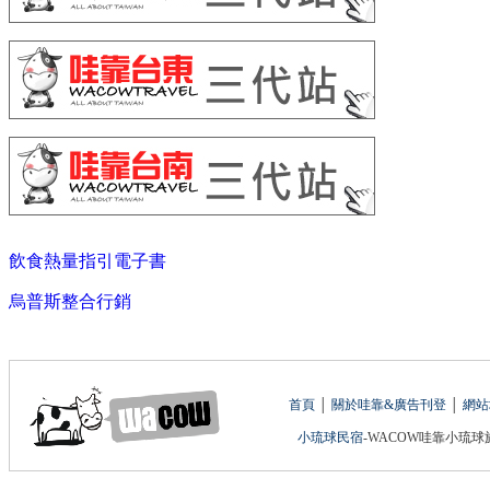
飲食熱量指引電子書
烏普斯整合行銷
首頁
│
關於哇靠&廣告刊登
│
網站
小琉球民宿
-WACOW哇靠小琉球旅遊網 版