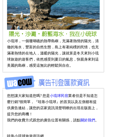
小琉球，一個珊瑚礁的熱帶島嶼，充滿著熱情的陽光，清
徹的海水，豐富的自然生態，島上有著純樸的民情，也充
滿著熱情的在地人，溫暖的陽光，讓就算是冬天來到小琉
球旅遊的遊客們，依然感受到夏日的氣息，快親身來到這
美麗的島嶼，感受這無比的輕鬆與自在。
您想讓大家知道您嗎? 您是
小琉球民宿
業者但是不知道怎
麼行銷?很簡單，『哇靠小琉球』的首頁以及左側都有提
供廣告連結，讓您的店家資訊清楚明瞭的出現在版面上，
提升您的商機！
我們的收費方式跟您的廣告位置有關係，請點
關於我們
。
哇靠小琉球旅遊資訊網