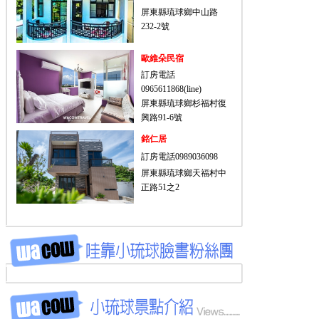
屏東縣琉球鄉中山路
232-2號
歐維朵民宿
訂房電話
0965611868(line)
屏東縣琉球鄉杉福村復
興路91-6號
銘仁居
訂房電話0989036098
屏東縣琉球鄉天福村中
正路51之2