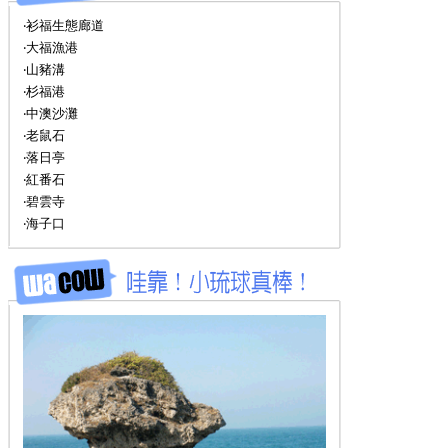
‧衫福生態廊道
‧大福漁港
‧山豬溝
‧杉福港
‧中澳沙灘
‧老鼠石
‧落日亭
‧紅番石
‧碧雲寺
‧海子口