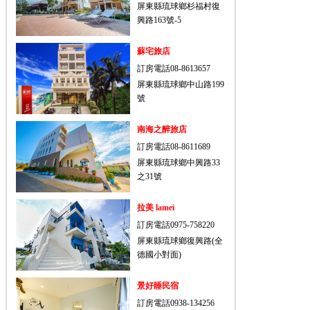
屏東縣琉球鄉杉福村復
興路163號-5
蘇宅旅店
訂房電話08-8613657
屏東縣琉球鄉中山路199
號
南海之醉旅店
訂房電話08-8611689
屏東縣琉球鄉中興路33
之31號
拉美 lamei
訂房電話0975-758220
屏東縣琉球鄉復興路(全
德國小對面)
景好睡民宿
訂房電話0938-134256