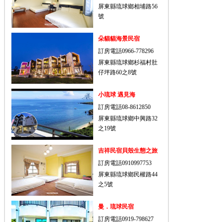
屏東縣琉球鄉相埔路56
號
朵貓貓海景民宿
訂房電話0966-778296
屏東縣琉球鄉杉福村肚
仔坪路60之8號
小琉球 遇見海
訂房電話08-8612850
屏東縣琉球鄉中興路32
之19號
吉祥民宿貝殼生態之旅
訂房電話0910997753
屏東縣琉球鄉民權路44
之5號
曼．琉球民宿
訂房電話0919-798627