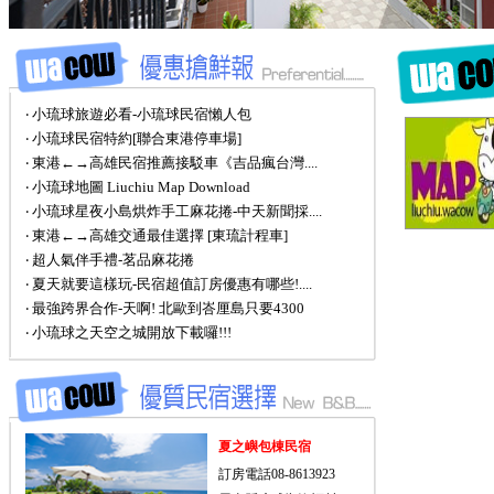
‧ 小琉球旅遊必看-小琉球民宿懶人包
‧ 小琉球民宿特約[聯合東港停車場]
‧ 東港←→高雄民宿推薦接駁車《吉品瘋台灣....
‧ 小琉球地圖 Liuchiu Map Download
‧ 小琉球星夜小島烘炸手工麻花捲-中天新聞採....
‧ 東港←→高雄交通最佳選擇 [東琉計程車]
‧ 超人氣伴手禮-茗品麻花捲
‧ 夏天就要這樣玩-民宿超值訂房優惠有哪些!....
‧ 最強跨界合作-天啊! 北歐到峇厘島只要4300
‧ 小琉球之天空之城開放下載囉!!!
夏之嶼包棟民宿
訂房電話08-8613923