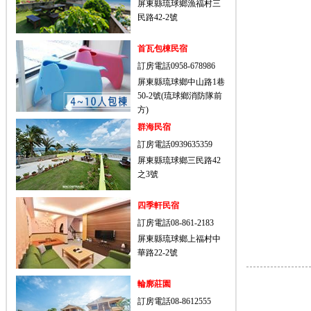
屏東縣琉球鄉漁福村三
民路42-2號
首瓦包棟民宿
訂房電話0958-678986
屏東縣琉球鄉中山路1巷
50-2號(琉球鄉消防隊前
方)
群海民宿
訂房電話0939635359
屏東縣琉球鄉三民路42
之3號
四季軒民宿
訂房電話08-861-2183
屏東縣琉球鄉上福村中
華路22-2號
輪廓莊園
訂房電話08-8612555