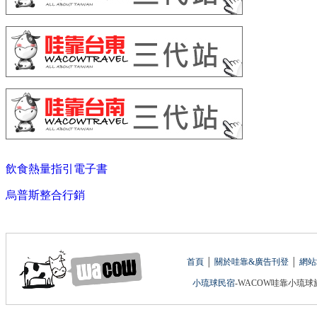
飲食熱量指引電子書
烏普斯整合行銷
首頁
│
關於哇靠&廣告刊登
│
網站
小琉球民宿
-WACOW哇靠小琉球旅遊網 版