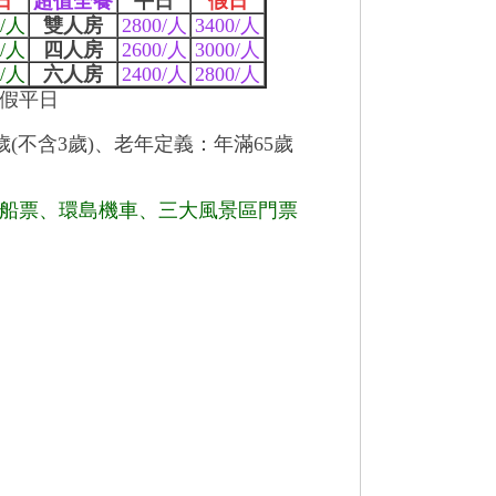
日
超值全餐
平日
假日
0/人
雙人房
2800/人
3400/人
0/人
四人房
2600/人
3000/人
0/人
六人房
2400/人
2800/人
假平日
歲(不含3歲)、老年定義：年滿65歲
船票、環島機車、三大風景區門票