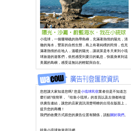
小琉球，一個珊瑚礁的熱帶島嶼，充滿著熱情的陽光，清
徹的海水，豐富的自然生態，島上有著純樸的民情，也充
滿著熱情的在地人，溫暖的陽光，讓就算是冬天來到小琉
球旅遊的遊客們，依然感受到夏日的氣息，快親身來到這
美麗的島嶼，感受這無比的輕鬆與自在。
您想讓大家知道您嗎? 您是
小琉球民宿
業者但是不知道怎
麼行銷?很簡單，『哇靠小琉球』的首頁以及左側都有提
供廣告連結，讓您的店家資訊清楚明瞭的出現在版面上，
提升您的商機！
我們的收費方式跟您的廣告位置有關係，請點
關於我們
。
哇靠小琉球旅遊資訊網