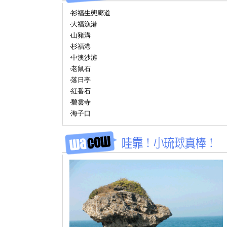
‧衫福生態廊道
‧大福漁港
‧山豬溝
‧杉福港
‧中澳沙灘
‧老鼠石
‧落日亭
‧紅番石
‧碧雲寺
‧海子口