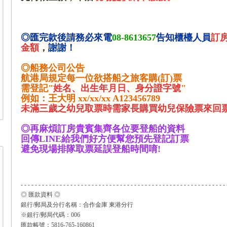
◎
匯完款後請務必來電
08-8613657
告知櫃檯人員
訂
金額
，
謝謝！
◎
船務公司公告
航港局規定每一位欲搭船之旅客購(訂)票
需登記"
姓名、出生年月日、身分證字號
"
例如：王大明 xx/xx/xx A123456789
未滿三歲之幼兒取票時需家長購買幼兒保險票來回票
◎
再麻煩訂房貴賓集齊各位要登船的資料
回傳LINE給我們好方便幫您預先登記訂票
避免現場排隊取票延誤登船時間唷!
- - - - - - - - - - - - - - - - - - - - - - - - - - - - - - - - - - - - - - - - - - - - - - - - - - - - - - - - - - 
◎ 匯款資料 ◎
銀行/郵局及分行名稱：合作金庫 東港分行
※銀行/郵局代碼：006
匯款帳號：5816-765-160861