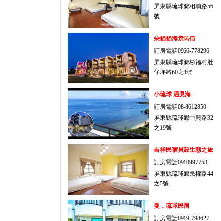
屏東縣琉球鄉相埔路56
號
朵貓貓海景民宿
訂房電話0966-778296
屏東縣琉球鄉杉福村肚
仔坪路60之8號
小琉球 遇見海
訂房電話08-8612850
屏東縣琉球鄉中興路32
之19號
吉祥民宿貝殼生態之旅
訂房電話0910997753
屏東縣琉球鄉民權路44
之5號
曼．琉球民宿
訂房電話0919-798627