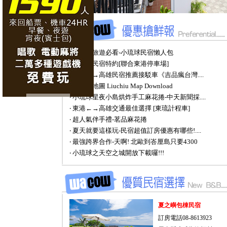
‧ 小琉球旅遊必看-小琉球民宿懶人包
‧ 小琉球民宿特約[聯合東港停車場]
‧ 東港←→高雄民宿推薦接駁車《吉品瘋台灣....
‧ 小琉球地圖 Liuchiu Map Download
‧ 小琉球星夜小島烘炸手工麻花捲-中天新聞採....
‧ 東港←→高雄交通最佳選擇 [東琉計程車]
‧ 超人氣伴手禮-茗品麻花捲
‧ 夏天就要這樣玩-民宿超值訂房優惠有哪些!....
‧ 最強跨界合作-天啊! 北歐到峇厘島只要4300
‧ 小琉球之天空之城開放下載囉!!!
夏之嶼包棟民宿
訂房電話08-8613923