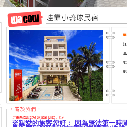
蘇
訂
連
地
網址
屏東縣政府製發 旅館業 編號：119
※親愛的旅客您好：
因為無法
第一時