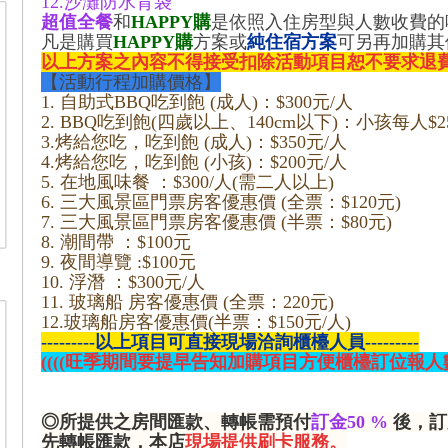
12.沙灘防水背袋
超值全餐
和
HAPPY購
是依照入住房型與人數收費的
凡是購買
HAPPY購
方案或
純住宿方案
可另再加購其
以上方案之內容不得接受扣除活動項目恕不要求退費
【活動行程加購價格】
1. 自助式BBQ吃到飽 (成人)：$300元/人
2. BBQ吃到飽(四歲以上、140cm以下)：小孩每人$2
3.烤給您吃，吃到飽 (成人)：$350元/人
4.烤給您吃，吃到飽 (小孩)：$200元/人
5. 在地風味餐 ：$300/人(需二人以上)
6. 三大風景區門票房客優惠價 (全票：$120元)
7. 三大風景區門票房客優惠價 (半票：$80元)
8. 潮間帶 ：$100元
9. 夜間導覽 :$100元
10. 浮潛 ：$300元/人
11. 玻璃船 房客優惠價 (全票：220元)
12.玻璃船房客優惠價(半票：$150元/人)
---------以上項目可直接現場洽詢櫃檯人員---------
((((旺季期間要提早告知加購項目方便櫃檯訂位報人數)
◎所提供之房間匯款、轉帳需預付
訂金50 %
後，訂
先轉帳匯款，本店
現場提供刷卡服務。