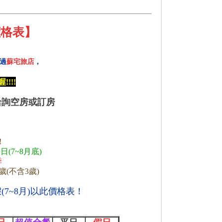
價格表】
過
蘇宅旅店
，
!!!
 洽詢空房或訂房
!
7~8月底)
季
歲(不含3歲)
(7~8月)以此價格表！