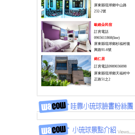
屏東縣琉球鄉中山路
232-2號
歐維朵民宿
訂房電話
0965611868(line)
屏東縣琉球鄉杉福村復
興路91-6號
銘仁居
訂房電話0989036098
屏東縣琉球鄉天福村中
正路51之2