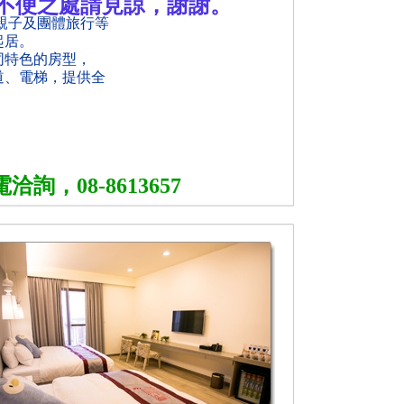
成不便之處請見諒，謝謝。
親子及團體旅行等
起居。
同特色的房型，
道、電梯，提供全
詢，08-8613657