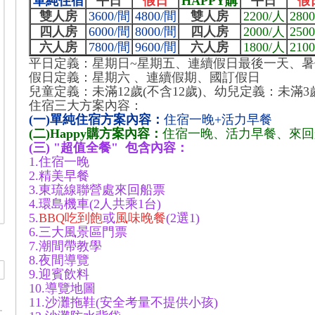
單純住宿
平日
假日
HAPPY購
平日
假
雙人房
3600/間
4800/間
雙人房
2200/人
280
四人房
6000/間
8000/間
四人房
2000/人
250
六人房
7800/間
9600/間
六人房
1800/人
210
平日定義：星期日~星期五、連續假日最後一天、暑
假日定義：星期六 、連續假期、國訂假日
兒童定義：未滿12歲(不含12歲)、幼兒定義：未滿3
住宿三大方案內容：
(一)單純住宿方案內容：
住宿一晚+活力早餐
(二)Happy購方案內容：
住宿一晚、活力早餐、來回
(三) "超值全餐" 包含內容：
1.住宿一晚
2.精美早餐
3.東琉線聯營處來回船票
4.環島機車(2人共乘1台)
5.
BBQ吃到飽
或
風味晚餐
(2選1)
6.三大風景區門票
7.潮間帶教學
8.夜間導覽
9.迎賓飲料
10.導覽地圖
11.沙灘拖鞋(安全考量不提供小孩)