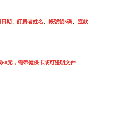
房日期
、
訂房者姓名
、
帳號後5碼
、
匯款
60元，需帶健保卡或可證明文件
- -