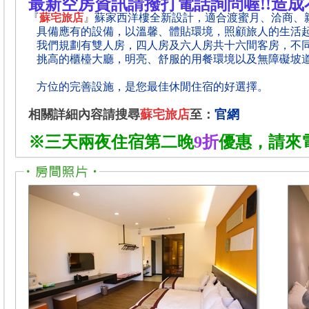
最新空房資訊請撥打電話詢問喔!!造
『
蘇宅旅店
』
蘇家西洋樓全新設計，適合渡蜜月、洽商、
具備應有的設備，以溫馨、體貼環境，照顧旅人的生活
我們規劃有雙人房，四人房及六人房共十六間客房，不
挑高的櫃檯大廳，明亮、舒服的用餐環境以及無障礙坡
方位的完善設施，是您最佳休閒住宿的好選擇。
相關詳細內容請搜尋
蘇宅旅店
至：
官網
※
三天
兩夜住宿第二晚
9折
優惠，請來電洽