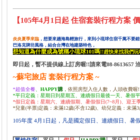
【105年4月1日起 住宿套裝行程方案 
炎炎夏季來臨
，想要來趟海島輕旅行，
來到小琉球住宿千萬不要錯
巴洛克牌坊風格，結合台灣在地建築特色，
想知道為什麼成為號稱小琉球101嗎!!
趕快來找我們玩喔!
即日起，暫不提供線上訂房喔!!請來電08-8613657
~蘇宅旅店
套裝行程方案 ~
*超值全餐
、
HAPPY
購
，
依照房型入住人數，人頭收費喔!
*平日定義：星期日到星期五、連續假日最後一天、暑假平日(
*假日定義：
星期六、
連續假期、暑假假日(7~8月)、迎王
*兒童(半票)定義：未滿12歲(不含12歲)、幼兒定義：未滿3
105年度 4月1日起，凡是國定假日、連續假日、暑假