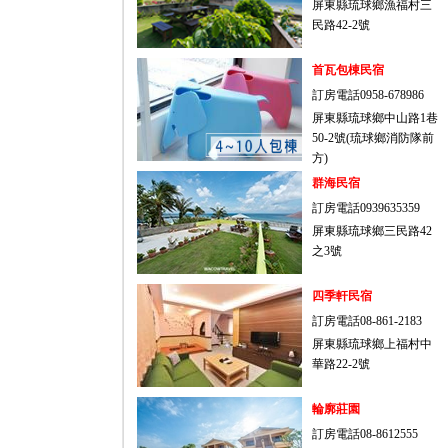
屏東縣琉球鄉漁福村三
民路42-2號
首瓦包棟民宿
訂房電話0958-678986
屏東縣琉球鄉中山路1巷
50-2號(琉球鄉消防隊前
方)
群海民宿
訂房電話0939635359
屏東縣琉球鄉三民路42
之3號
四季軒民宿
訂房電話08-861-2183
屏東縣琉球鄉上福村中
華路22-2號
輪廓莊園
訂房電話08-8612555