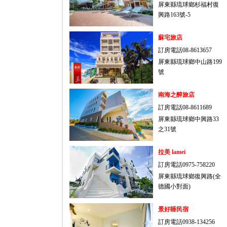
屏東縣琉球鄉杉福村復
興路163號-5
蘇宅旅店
訂房電話08-8613657
屏東縣琉球鄉中山路199
號
南海之醉旅店
訂房電話08-8611689
屏東縣琉球鄉中興路33
之31號
拉美 lamei
訂房電話0975-758220
屏東縣琉球鄉復興路(全
德國小對面)
景好睡民宿
訂房電話0938-134256