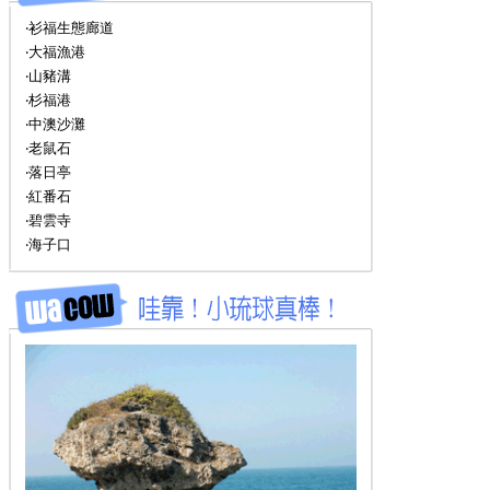
‧衫福生態廊道
‧大福漁港
‧山豬溝
‧杉福港
‧中澳沙灘
‧老鼠石
‧落日亭
‧紅番石
‧碧雲寺
‧海子口