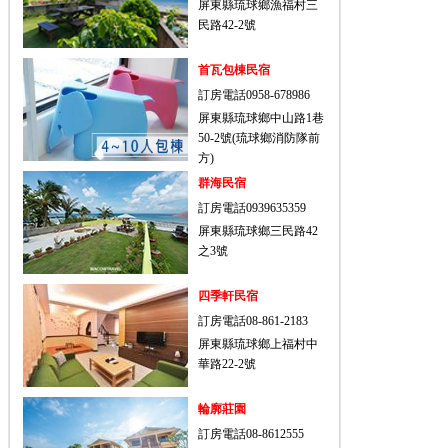
屏東縣琉球鄉漁福村三
民路42-2號
首瓦包棟民宿
訂房電話0958-678986
屏東縣琉球鄉中山路1巷
50-2號(琉球鄉消防隊前
方)
群海民宿
訂房電話0939635359
屏東縣琉球鄉三民路42
之3號
四季軒民宿
訂房電話08-861-2183
屏東縣琉球鄉上福村中
華路22-2號
輪廓莊園
訂房電話08-8612555