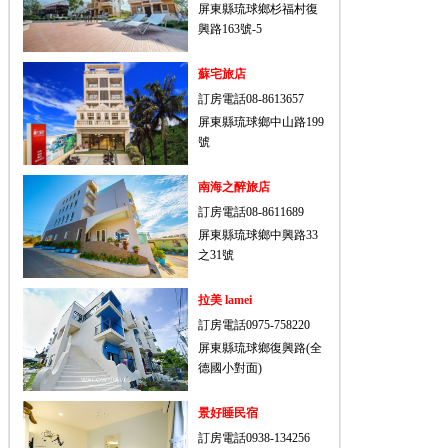
屏東縣琉球鄉杉福村復
興路163號-5
蘇宅旅店
訂房電話08-8613657
屏東縣琉球鄉中山路199
號
南海之醉旅店
訂房電話08-8611689
屏東縣琉球鄉中興路33
之31號
拉美 lamei
訂房電話0975-758220
屏東縣琉球鄉復興路(全
德國小對面)
景好睡民宿
訂房電話0938-134256