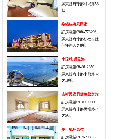
屏東縣琉球鄉相埔路56
號
朵貓貓海景民宿
訂房電話0966-778296
屏東縣琉球鄉杉福村肚
仔坪路60之8號
小琉球 遇見海
訂房電話08-8612850
屏東縣琉球鄉中興路32
之19號
吉祥民宿貝殼生態之旅
訂房電話0910997753
屏東縣琉球鄉民權路44
之5號
曼．琉球民宿
訂房電話0919-798627