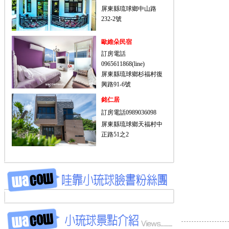
屏東縣琉球鄉中山路
232-2號
歐維朵民宿
訂房電話
0965611868(line)
屏東縣琉球鄉杉福村復
興路91-6號
銘仁居
訂房電話0989036098
屏東縣琉球鄉天福村中
正路51之2