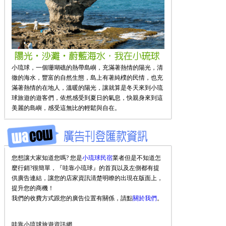
小琉球，一個珊瑚礁的熱帶島嶼，充滿著熱情的陽光，清
徹的海水，豐富的自然生態，島上有著純樸的民情，也充
滿著熱情的在地人，溫暖的陽光，讓就算是冬天來到小琉
球旅遊的遊客們，依然感受到夏日的氣息，快親身來到這
美麗的島嶼，感受這無比的輕鬆與自在。
您想讓大家知道您嗎? 您是
小琉球民宿
業者但是不知道怎
麼行銷?很簡單，『哇靠小琉球』的首頁以及左側都有提
供廣告連結，讓您的店家資訊清楚明瞭的出現在版面上，
提升您的商機！
我們的收費方式跟您的廣告位置有關係，請點
關於我們
。
哇靠小琉球旅遊資訊網