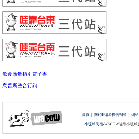
飲食熱量指引電子書
烏普斯整合行銷
首頁
│
關於哇靠&廣告刊登
│
網站
小琉球民宿
-WACOW哇靠小琉球旅遊網 版