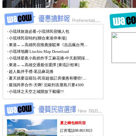
‧ 小琉球旅遊必看-小琉球民宿懶人包
‧ 小琉球民宿特約[聯合東港停車場]
‧ 東港←→高雄民宿推薦接駁車《吉品瘋台灣....
‧ 小琉球地圖 Liuchiu Map Download
‧ 小琉球星夜小島烘炸手工麻花捲-中天新聞採....
‧ 東港←→高雄交通最佳選擇 [東琉計程車]
‧ 超人氣伴手禮-茗品麻花捲
‧ 夏天就要這樣玩-民宿超值訂房優惠有哪些!....
‧ 最強跨界合作-天啊! 北歐到峇厘島只要4300
‧ 小琉球之天空之城開放下載囉!!!
夏之嶼包棟民宿
訂房電話08-8613923