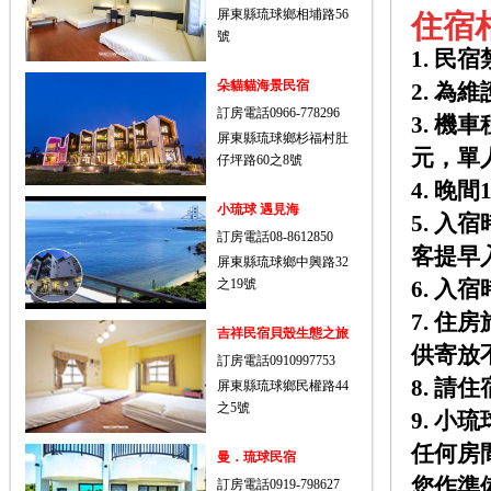
屏東縣琉球鄉相埔路56
住宿
號
1. 民
朵貓貓海景民宿
2. 
訂房電話0966-778296
3. 
屏東縣琉球鄉杉福村肚
元，單
仔坪路60之8號
4. 
小琉球 遇見海
5. 入
訂房電話08-8612850
客提早
屏東縣琉球鄉中興路32
之19號
6. 
7. 
吉祥民宿貝殼生態之旅
供寄放
訂房電話0910997753
8. 
屏東縣琉球鄉民權路44
之5號
9. 
任何房
曼．琉球民宿
您作準
訂房電話0919-798627