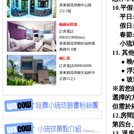
屏東縣琉球鄉中山路
10.平
232-2號
平日:
假日:
歐維朵民宿
訂房電話
春節:
0965611868(line)
小琉球
屏東縣琉球鄉杉福村復
興路91-6號
11. 
銘仁居
● 晚餐
訂房電話0989036098
● 浮潛
屏東縣琉球鄉天福村中
● 玻璃船
正路51之2
※若您的
選擇的
但需於
12.
第四台、
13.