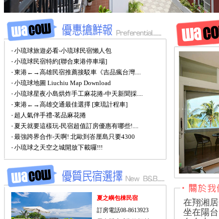
‧ 小琉球旅遊必看-小琉球民宿懶人包
‧ 小琉球民宿特約[聯合東港停車場]
‧ 東港←→高雄民宿推薦接駁車《吉品瘋台灣....
‧ 小琉球地圖 Liuchiu Map Download
‧ 小琉球星夜小島烘炸手工麻花捲-中天新聞採....
‧ 東港←→高雄交通最佳選擇 [東琉計程車]
‧ 超人氣伴手禮-茗品麻花捲
‧ 夏天就要這樣玩-民宿超值訂房優惠有哪些!....
‧ 最強跨界合作-天啊! 北歐到峇厘島只要4300
‧ 小琉球之天空之城開放下載囉!!!
夏之嶼包棟民宿
在翔湘居
訂房電話08-8613923
坐在陽台