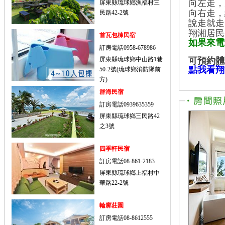
向左走
，
屏東縣琉球鄉漁福村三
向右走
，
民路42-2號
說走就走
翔湘居民
首瓦包棟民宿
如果來電無
訂房電話0958-678986
屏東縣琉球鄉中山路1巷
可預約體
點我看翔
50-2號(琉球鄉消防隊前
方)
群海民宿
訂房電話0939635359
屏東縣琉球鄉三民路42
之3號
四季軒民宿
訂房電話08-861-2183
屏東縣琉球鄉上福村中
華路22-2號
輪廓莊園
訂房電話08-8612555