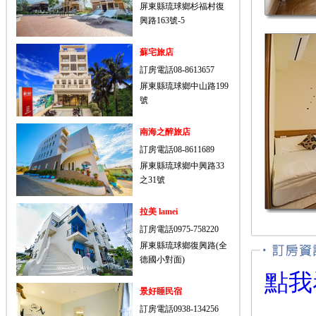
屏東縣琉球鄉杉福村復
興路163號-5
蘇宅旅店
訂房電話08-8613657
屏東縣琉球鄉中山路199
號
南海之醉旅店
訂房電話08-8611689
屏東縣琉球鄉中興路33
之31號
拉美 lamei
訂房電話0975-758220
屏東縣琉球鄉復興路(全
德國小對面)
點我
景好睡民宿
訂房電話0938-134256