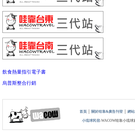
飲食熱量指引電子書
烏普斯整合行銷
首頁
│
關於哇靠&廣告刊登
│
網站
小琉球民宿
-WACOW哇靠小琉球旅遊網 版