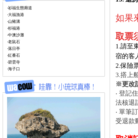
‧衫福生態廊道
‧大福漁港
如果
‧山豬溝
‧杉福港
取票
‧中澳沙灘
‧老鼠石
1.請至
‧落日亭
宿的客
‧紅番石
‧碧雲寺
2.保險
‧海子口
3.搭
※更改
‧ 登
法核退
‧ 單
受退款