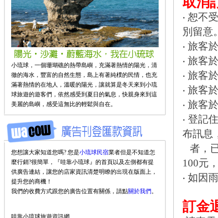
取消
‧ 恕
別留意
‧ 旅
‧ 旅
小琉球，一個珊瑚礁的熱帶島嶼，充滿著熱情的陽光，清
‧ 旅
徹的海水，豐富的自然生態，島上有著純樸的民情，也充
滿著熱情的在地人，溫暖的陽光，讓就算是冬天來到小琉
‧ 旅
球旅遊的遊客們，依然感受到夏日的氣息，快親身來到這
‧ 旅
美麗的島嶼，感受這無比的輕鬆與自在。
‧ 登
布訊息
者，已
您想讓大家知道您嗎? 您是
小琉球民宿
業者但是不知道怎
100
麼行銷?很簡單，『哇靠小琉球』的首頁以及左側都有提
供廣告連結，讓您的店家資訊清楚明瞭的出現在版面上，
‧ 如
提升您的商機！
我們的收費方式跟您的廣告位置有關係，請點
關於我們
。
訂金
哇靠小琉球旅遊資訊網