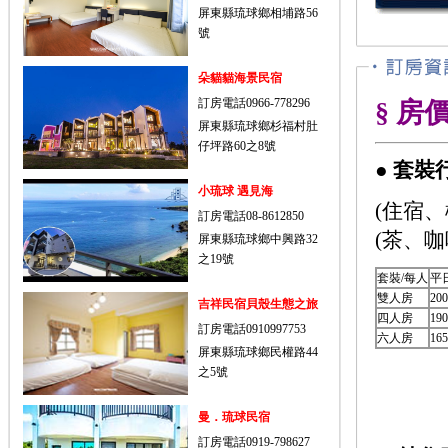
屏東縣琉球鄉相埔路56
號
朵貓貓海景民宿
訂房電話0966-778296
§ 房
屏東縣琉球鄉杉福村肚
仔坪路60之8號
●
套裝
小琉球 遇見海
(住宿
訂房電話08-8612850
(茶、咖
屏東縣琉球鄉中興路32
之19號
套裝/每人
平
雙人房
20
吉祥民宿貝殼生態之旅
四人房
19
訂房電話0910997753
六人房
16
屏東縣琉球鄉民權路44
之5號
曼．琉球民宿
訂房電話0919-798627