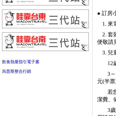
● 訂房
1. 
2. 
便敬請
3. 
飲食熱量指引電子書
12歲
烏普斯整合行銷
3～1
元(半票
若您是
潔費、
3歲以