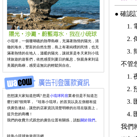
● 確
1. 
2. 傳
小琉球，一個珊瑚礁的熱帶島嶼，充滿著熱情的陽光，清
徹的海水，豐富的自然生態，島上有著純樸的民情，也充
3. 
滿著熱情的在地人，溫暖的陽光，讓就算是冬天來到小琉
球旅遊的遊客們，依然感受到夏日的氣息，快親身來到這
不管您
美麗的島嶼，感受這無比的輕鬆與自在。
1. 
2. 
您想讓大家知道您嗎? 您是
小琉球民宿
業者但是不知道怎
3. 
麼行銷?很簡單，『哇靠小琉球』的首頁以及左側都有提
供廣告連結，讓您的店家資訊清楚明瞭的出現在版面上，
4. 
提升您的商機！
我們的收費方式跟您的廣告位置有關係，請點
關於我們
。
我們將
哇靠小琉球旅遊資訊網