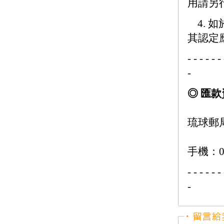
用請另
4. 
其認定
- - - - - - 
-
◎ 匯
琉球郵局
手機：09
- - - - - - 
-