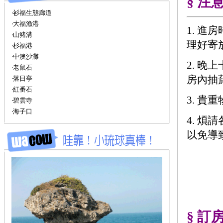
§ 注
‧衫福生態廊道
‧大福漁港
1. 進
‧山豬溝
理好寄
‧杉福港
‧中澳沙灘
2. 
‧老鼠石
房內抽
‧落日亭
‧紅番石
3. 
‧碧雲寺
‧海子口
4. 
以免導
§ 訂