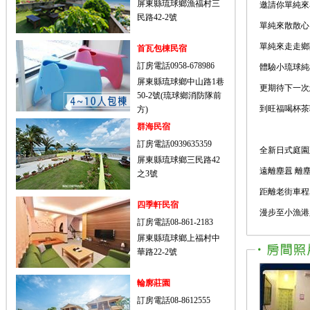
屏東縣琉球鄉漁福村三
邀請你單純來
民路42-2號
單純來散散心
單純來走走鄉
首瓦包棟民宿
訂房電話0958-678986
體驗小琉球純
屏東縣琉球鄉中山路1巷
更期待下一次
50-2號(琉球鄉消防隊前
到旺福喝杯茶
方)
群海民宿
訂房電話0939635359
全新日式庭園
屏東縣琉球鄉三民路42
遠離塵囂 離
之3號
距離老街車程
四季軒民宿
漫步至小漁港
訂房電話08-861-2183
屏東縣琉球鄉上福村中
華路22-2號
輪廓莊園
訂房電話08-8612555