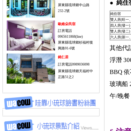
●
純住
屏東縣琉球鄉中山路
232-2號
純住宿
雙人房(旺一
歐維朵民宿
四人房(發一)
訂房電話
雙人房(發二)
0965611868(line)
六人房(新一
屏東縣琉球鄉杉福村復
其他代
興路91-6號
銘仁居
浮潛 30
訂房電話0989036098
BBQ 
屏東縣琉球鄉天福村中
正路51之2
玻璃船 2
午/晚餐