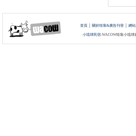
首頁
│
關於哇靠&廣告刊登
│
網站
小琉球民宿
-WACOW哇靠小琉球旅遊網 版