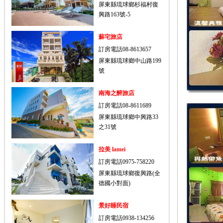
屏東縣琉球鄉杉福村復
興路163號-5
蘇宅旅店
訂房電話08-8613657
屏東縣琉球鄉中山路199
號
南海之醉旅店
訂房電話08-8611689
屏東縣琉球鄉中興路33
之31號
拉美 lamei
訂房電話0975-758220
屏東縣琉球鄉復興路(全
德國小對面)
景好睡民宿
訂房電話0938-134256