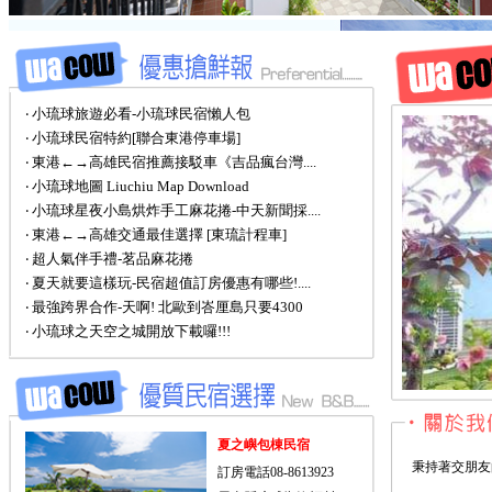
‧ 小琉球旅遊必看-小琉球民宿懶人包
‧ 小琉球民宿特約[聯合東港停車場]
‧ 東港←→高雄民宿推薦接駁車《吉品瘋台灣....
‧ 小琉球地圖 Liuchiu Map Download
‧ 小琉球星夜小島烘炸手工麻花捲-中天新聞採....
‧ 東港←→高雄交通最佳選擇 [東琉計程車]
‧ 超人氣伴手禮-茗品麻花捲
‧ 夏天就要這樣玩-民宿超值訂房優惠有哪些!....
‧ 最強跨界合作-天啊! 北歐到峇厘島只要4300
‧ 小琉球之天空之城開放下載囉!!!
夏之嶼包棟民宿
秉持著交朋友
訂房電話08-8613923