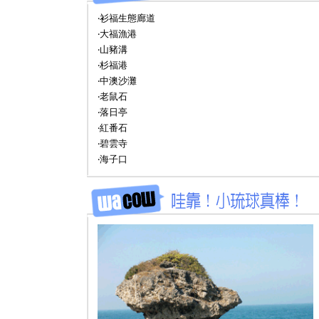
‧衫福生態廊道
‧大福漁港
‧山豬溝
‧杉福港
‧中澳沙灘
‧老鼠石
‧落日亭
‧紅番石
‧碧雲寺
‧海子口