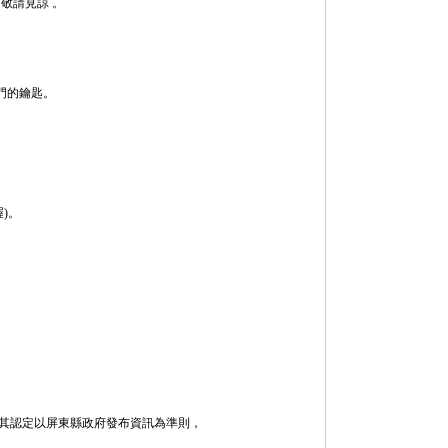
敬請見諒 。
房門的鑰匙。
喔)。
，其認定以屏東縣政府發布資訊為準則，