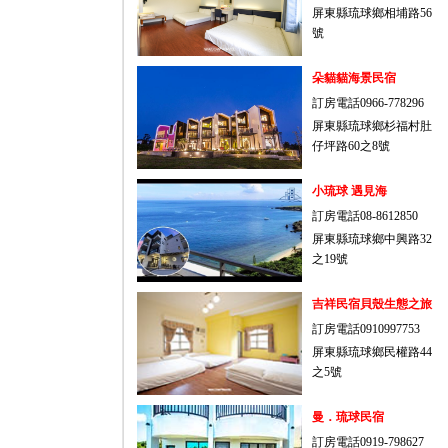
屏東縣琉球鄉相埔路56
號
朵貓貓海景民宿
訂房電話0966-778296
屏東縣琉球鄉杉福村肚
仔坪路60之8號
小琉球 遇見海
訂房電話08-8612850
屏東縣琉球鄉中興路32
之19號
吉祥民宿貝殼生態之旅
訂房電話0910997753
屏東縣琉球鄉民權路44
之5號
曼．琉球民宿
訂房電話0919-798627