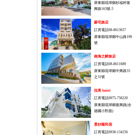
屏東縣琉球鄉杉福村復
興路163號-5
蘇宅旅店
訂房電話08-8613657
屏東縣琉球鄉中山路199
號
南海之醉旅店
訂房電話08-8611689
屏東縣琉球鄉中興路33
之31號
拉美 lamei
訂房電話0975-758220
屏東縣琉球鄉復興路(全
德國小對面)
景好睡民宿
訂房電話0938-134256