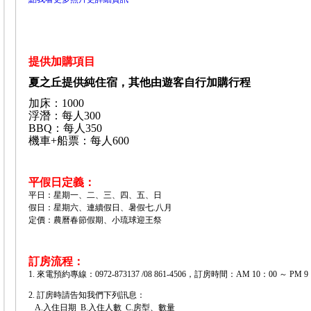
提供加購項目
夏之丘提供純住宿，其他由遊客自行加購行程
加床：1000
浮潛：每人300
BBQ：每人350
機車+船票：每人600
平假日定義：
平日：星期一、二、三、四、五、日
假日：星期六、連續假日、暑假七.八月
定價：農曆春節假期、小琉球迎王祭
訂房流程：
1. 來電預約專線：0972-873137 /08 861-4506，訂房時間：AM 10：00 ～ PM 
2. 訂房時請告知我們下列訊息：
A.入住日期 B.入住人數 C.房型、數量