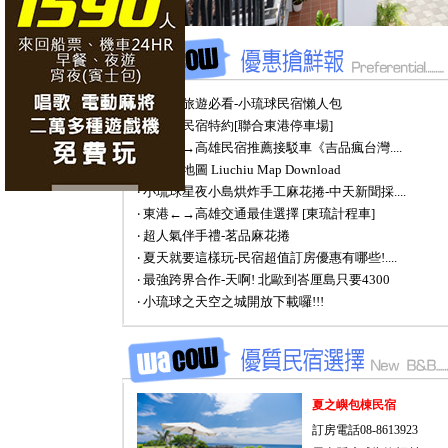
‧ 小琉球旅遊必看-小琉球民宿懶人包
‧ 小琉球民宿特約[聯合東港停車場]
‧ 東港←→高雄民宿推薦接駁車《吉品瘋台灣....
‧ 小琉球地圖 Liuchiu Map Download
‧ 小琉球星夜小島烘炸手工麻花捲-中天新聞採....
‧ 東港←→高雄交通最佳選擇 [東琉計程車]
‧ 超人氣伴手禮-茗品麻花捲
‧ 夏天就要這樣玩-民宿超值訂房優惠有哪些!....
‧ 最強跨界合作-天啊! 北歐到峇厘島只要4300
‧ 小琉球之天空之城開放下載囉!!!
夏之嶼包棟民宿
訂房電話08-8613923