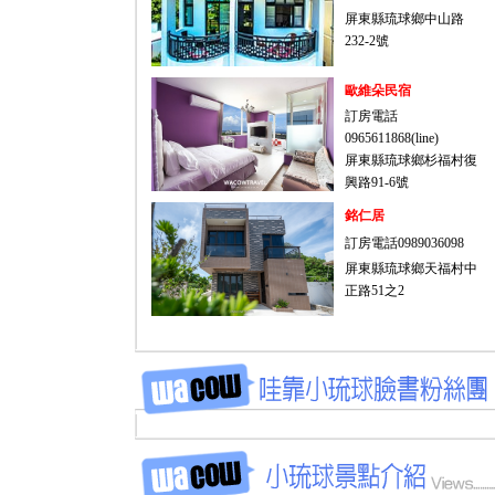
屏東縣琉球鄉中山路
232-2號
歐維朵民宿
訂房電話
0965611868(line)
屏東縣琉球鄉杉福村復
興路91-6號
銘仁居
訂房電話0989036098
屏東縣琉球鄉天福村中
正路51之2