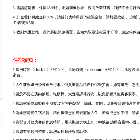
3. 電話訂房後，保留48小時，未如期匯款者，視同放棄訂房，我們不會另行
4. 訂金需預付總金額50%，請於訂房時與我們確認金額；請於匯款後，以簡訊告
D.帳號末5碼
5. 收到您匯款後，我們將以簡訊回覆，告知您取票流程及小叮嚀，請記得保
住宿須知：
1.進房時間〈check in〉PM15:00、退房時間〈check out〉AM11:00
宿費。
2.入住前與退房後可寄放行李，但貴重物品請自行保管妥善，如有遺失，恕
3.請您不要在房內抽煙、吃檳榔、大聲喧譁等行為，以免影響其他房客安寧
4.煩請家長協助照顧小朋友,勿於室內嬉鬧、蹦跳、奔跑，以免導致碰撞屋內
5.為維護房客住宿品質，請勿攜帶您的可愛寵物入住，若造成您的不便，請多
6.為配合其他房客的作息時間，電視機請於晚上10：00以後 請將音量轉小
7.若您有早起的習慣，請您放輕腳步與談話聲。