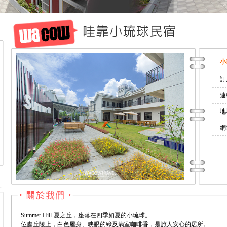
小
訂
連
地
網
Summer Hill-夏之丘，座落在四季如夏的小琉球。
位處丘陵上，白色屋身、映眼的綠及滿室咖啡香，是旅人安心的居所。