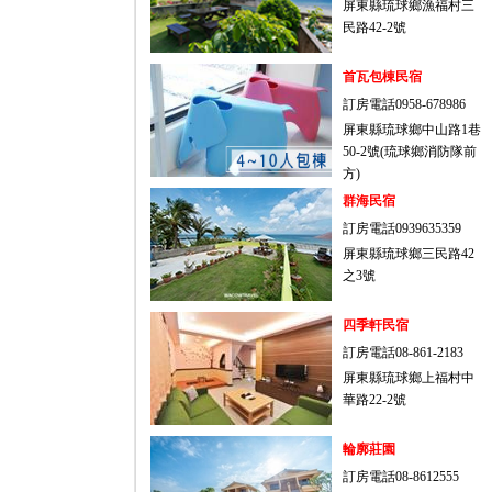
屏東縣琉球鄉漁福村三
民路42-2號
首瓦包棟民宿
訂房電話0958-678986
屏東縣琉球鄉中山路1巷
50-2號(琉球鄉消防隊前
方)
群海民宿
訂房電話0939635359
屏東縣琉球鄉三民路42
之3號
四季軒民宿
訂房電話08-861-2183
屏東縣琉球鄉上福村中
華路22-2號
輪廓莊園
訂房電話08-8612555