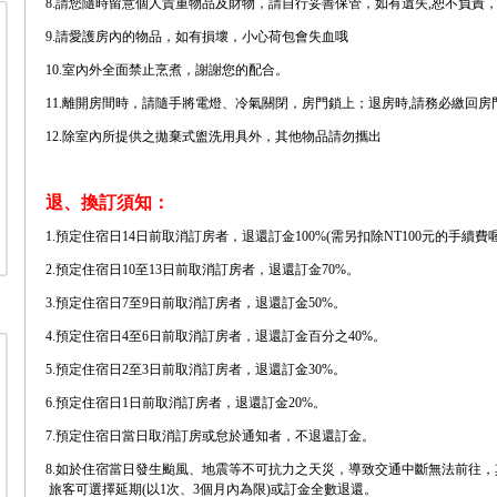
8.請您隨時留意個人貴重物品及財物，請自行妥善保管，如有遺失,恕不負責，
9.請愛護房內的物品，如有損壞，小心荷包會失血哦
10.室內外全面禁止烹煮，謝謝您的配合。
11.離開房間時，請隨手將電燈、冷氣關閉，房門鎖上；退房時,請務必繳回
12.除室內所提供之拋棄式盥洗用具外，其他物品請勿攜出
退、換訂須知：
1.預定住宿日14日前取消訂房者，退還訂金100%(需另扣除NT100元的手續費
2.預定住宿日10至13日前取消訂房者，退還訂金70%。
3.預定住宿日7至9日前取消訂房者，退還訂金50%。
4.預定住宿日4至6日前取消訂房者，退還訂金百分之40%。
5.預定住宿日2至3日前取消訂房者，退還訂金30%。
6.預定住宿日1日前取消訂房者，退還訂金20%。
7.預定住宿日當日取消訂房或怠於通知者，不退還訂金。
8.如於住宿當日發生颱風、地震等不可抗力之天災，導致交通中斷無法前往
旅客可選擇延期(以1次、3個月內為限)或訂金全數退還。