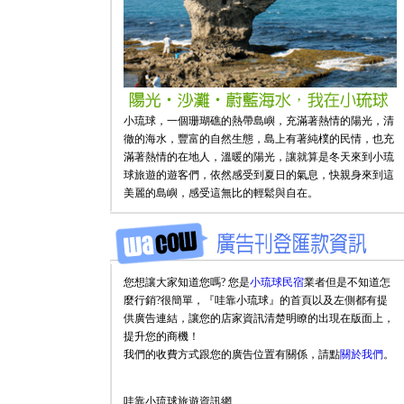
小琉球，一個珊瑚礁的熱帶島嶼，充滿著熱情的陽光，清
徹的海水，豐富的自然生態，島上有著純樸的民情，也充
滿著熱情的在地人，溫暖的陽光，讓就算是冬天來到小琉
球旅遊的遊客們，依然感受到夏日的氣息，快親身來到這
美麗的島嶼，感受這無比的輕鬆與自在。
您想讓大家知道您嗎? 您是
小琉球民宿
業者但是不知道怎
麼行銷?很簡單，『哇靠小琉球』的首頁以及左側都有提
供廣告連結，讓您的店家資訊清楚明瞭的出現在版面上，
提升您的商機！
我們的收費方式跟您的廣告位置有關係，請點
關於我們
。
哇靠小琉球旅遊資訊網