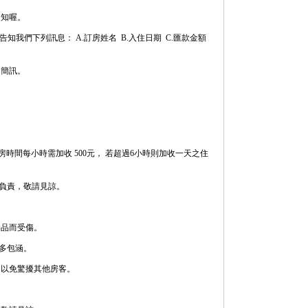
通知喔。
知我們下列訊息： A.訂房姓名 B.入住日期 C.匯款金額
留簡訊。
 ，凡超過退房時間每小時需加收 500元， 若超過6小時則加收一天之住
不負責，敬請見諒。
。
物品而受傷。
多包涵。
聲，以免驚擾其他房客。