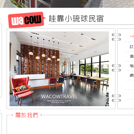
一
訂
連
地
網