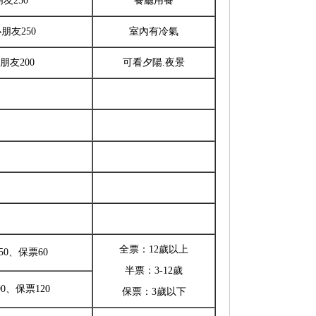
友250
餐廳用餐
小朋友250
室內有冷氣
朋友200
可看夕陽.夜景
全票：12歲以上
50、保票60
半票：3-12歲
0、保票120
保票：3歲以下