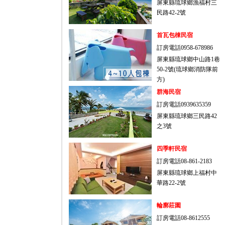
屏東縣琉球鄉漁福村三
民路42-2號
首瓦包棟民宿
訂房電話0958-678986
屏東縣琉球鄉中山路1巷
50-2號(琉球鄉消防隊前
方)
群海民宿
訂房電話0939635359
屏東縣琉球鄉三民路42
之3號
四季軒民宿
訂房電話08-861-2183
屏東縣琉球鄉上福村中
華路22-2號
輪廓莊園
訂房電話08-8612555