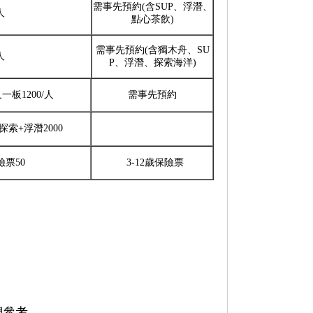
需事先預約(含SUP、浮潛、
人
點心茶飲)
需事先預約(含獨木舟、SU
人
P、浮潛、探索海洋)
一板1200/人
需事先預約
探索+浮潛2000
險票50
3-12歲保險票
們參考