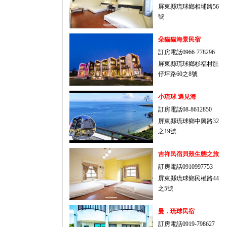
屏東縣琉球鄉相埔路56
號
朵貓貓海景民宿
訂房電話0966-778296
屏東縣琉球鄉杉福村肚
仔坪路60之8號
小琉球 遇見海
訂房電話08-8612850
屏東縣琉球鄉中興路32
之19號
吉祥民宿貝殼生態之旅
訂房電話0910997753
屏東縣琉球鄉民權路44
之5號
曼．琉球民宿
訂房電話0919-798627