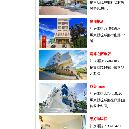
屏東縣琉球鄉杉福村復
興路163號-5
蘇宅旅店
訂房電話08-8613657
屏東縣琉球鄉中山路199
號
南海之醉旅店
訂房電話08-8611689
屏東縣琉球鄉中興路33
之31號
拉美 lamei
訂房電話0975-758220
屏東縣琉球鄉復興路(全
德國小對面)
景好睡民宿
訂房電話0938-134256