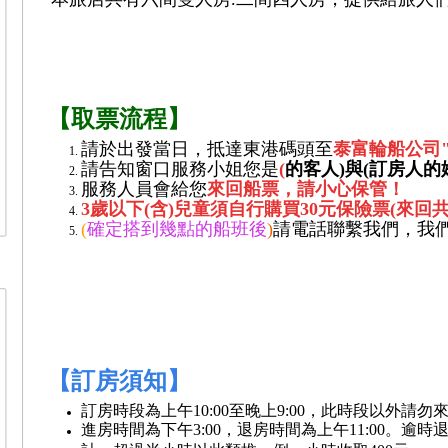
【取票流程】
請於出發當日，抵達東港碼頭至
泰富輪船公司
請告知窗口服務小姐您是
(
的客人)與(訂房人的
服務人員會給您
來回船票，請小心保管！
3歲以下(含)兒童須自行購買30元保險票(來回共
(
確定搭到幾點的船班後
)
請電話聯繫我們，我
【訂房須知】
訂房時段為上午10:00至晚上9:00，此時段以外請勿
進房時間為下午3:00，退房時間為上午11:00。逾