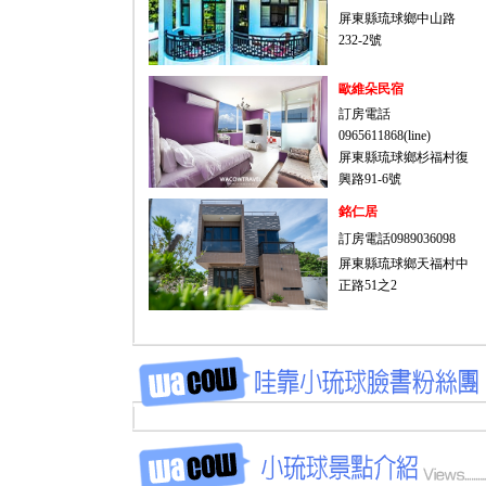
屏東縣琉球鄉中山路
232-2號
歐維朵民宿
訂房電話
0965611868(line)
屏東縣琉球鄉杉福村復
興路91-6號
銘仁居
訂房電話0989036098
屏東縣琉球鄉天福村中
正路51之2