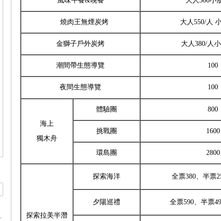
風味午餐&晚餐
大人300小朋
燒肉王無煙炭烤
大人550/人 
金獅子戶外炭烤
大人380/人小
潮間帶生態導覽
100
夜間生態導覽
100
體驗團
800
海上
挑戰團
1600
獨木舟
環島團
2800
探索海洋
全票380、半票2
夕陽巡禮
全票590、半票49
探索拉美半潛