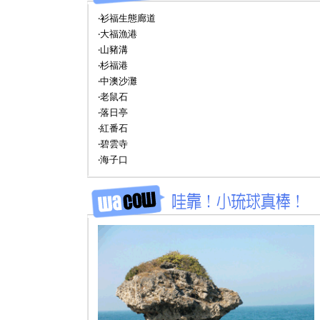
‧衫福生態廊道
‧大福漁港
‧山豬溝
‧杉福港
‧中澳沙灘
‧老鼠石
‧落日亭
‧紅番石
‧碧雲寺
‧海子口