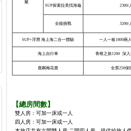
艇
SUP探索拉美找海龜
2300/
全能挑戰
3200/
SUP+浮潛 海上海二合一體驗
一人一板1800兩人
海上自行車
青稚之旅1200 深入
鹿粼梅花鹿
全票250保
【總房間數】
雙人房：可加一床或一人
四人房：可加一床或一人
本旅店共有六間雙人房.二間四人房，提供給旅人