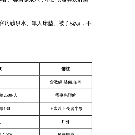
、客房礦泉水、單人床墊、被子枕頭，不
價
備註
含教練.裝備.拍照
2500/人
需事先預約
票130
6歲以上長者半票
人
戶外