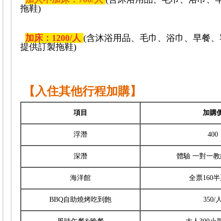
拖鞋)
加床：1200/人
(含沐浴用品、毛巾、浴巾、早餐
提供訂製拖鞋
)
【入住其他行程加購】
項目
加購
浮潛
400
深潛
體驗 一對一教練
海洋館
全票160半
BBQ自助燒烤吃到飽
350/