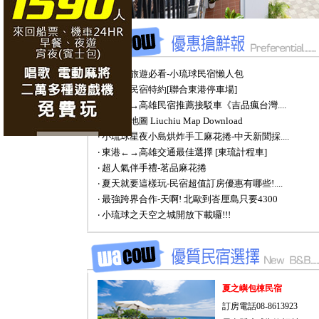
‧ 小琉球旅遊必看-小琉球民宿懶人包
‧ 小琉球民宿特約[聯合東港停車場]
‧ 東港←→高雄民宿推薦接駁車《吉品瘋台灣....
‧ 小琉球地圖 Liuchiu Map Download
‧ 小琉球星夜小島烘炸手工麻花捲-中天新聞採....
‧ 東港←→高雄交通最佳選擇 [東琉計程車]
‧ 超人氣伴手禮-茗品麻花捲
‧ 夏天就要這樣玩-民宿超值訂房優惠有哪些!....
‧ 最強跨界合作-天啊! 北歐到峇厘島只要4300
‧ 小琉球之天空之城開放下載囉!!!
夏之嶼包棟民宿
訂房電話08-8613923