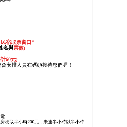
"民宿取票窗口"
姓名與
票數)
計60元)
們會安排人員在碼頭接待您們喔！
來電
時退房收取半小時200元，未達半小時以半小時