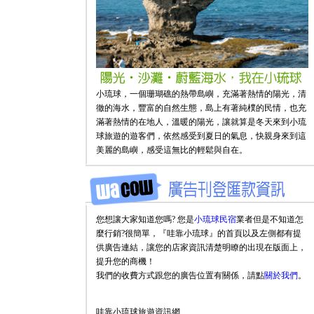
小琉球，一個珊瑚礁的熱帶島嶼，充滿著熱情的陽光，清
徹的海水，豐富的自然生態，島上有著純樸的民情，也充
滿著熱情的在地人，溫暖的陽光，讓就算是冬天來到小琉
球旅遊的遊客們，依然感受到夏日的氣息，快親身來到這
美麗的島嶼，感受這無比的輕鬆與自在。
您想讓大家知道您嗎? 您是
小琉球民宿
業者但是不知道怎
麼行銷?很簡單，『哇靠小琉球』的首頁以及左側都有提
供廣告連結，讓您的店家資訊清楚明瞭的出現在版面上，
提升您的商機！
我們的收費方式跟您的廣告位置有關係，請點
關於我們
。
哇靠小琉球旅遊資訊網