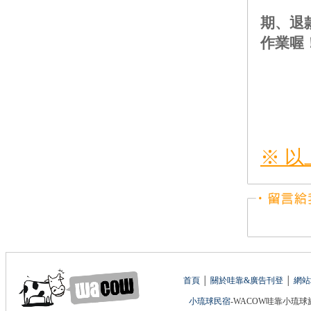
欲辦
期、退
作業喔
※ 
首頁
│
關於哇靠&廣告刊登
│
網站
小琉球民宿
-WACOW哇靠小琉球旅遊網 版