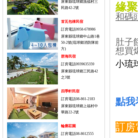
屏東縣琉球鄉漁福村三
緣聚
民路42-2號
和碼
首瓦包棟民宿
訂房電話0958-678986
屏東縣琉球鄉中山路1巷
肚子
50-2號(琉球鄉消防隊前
想買
方)
群海民宿
小琉
訂房電話0939635359
屏東縣琉球鄉三民路42
之3號
四季軒民宿
點我
訂房電話08-861-2183
屏東縣琉球鄉上福村中
華路22-2號
訂房
輪廓莊園
訂房電話08-8612555