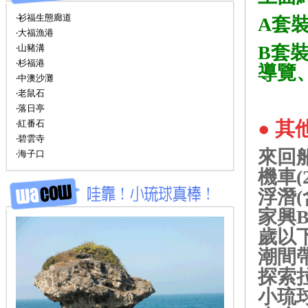
‧衫福生態廊道
A套裝
‧大福漁港
B套裝
‧山豬溝
‧杉福港
導覽、
‧中澳沙灘
‧老鼠石
‧落日亭
● 其
‧紅番石
‧碧雲寺
來回船
‧海子口
機車(
浮潛(
家興B
歲以
潮間帶 
探索拉
小琉球