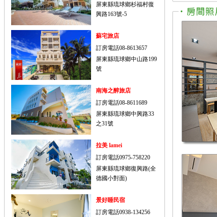
屏東縣琉球鄉杉福村復
興路163號-5
蘇宅旅店
訂房電話08-8613657
屏東縣琉球鄉中山路199
號
南海之醉旅店
訂房電話08-8611689
屏東縣琉球鄉中興路33
之31號
拉美 lamei
訂房電話0975-758220
屏東縣琉球鄉復興路(全
德國小對面)
景好睡民宿
訂房電話0938-134256