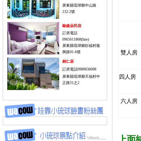
屏東縣琉球鄉中山路
232-2號
歐維朵民宿
訂房電話
0965611868(line)
屏東縣琉球鄉杉福村復
雙人房
興路91-6號
銘仁居
訂房電話0989036098
四人房
屏東縣琉球鄉天福村中
正路51之2
六人房
上面