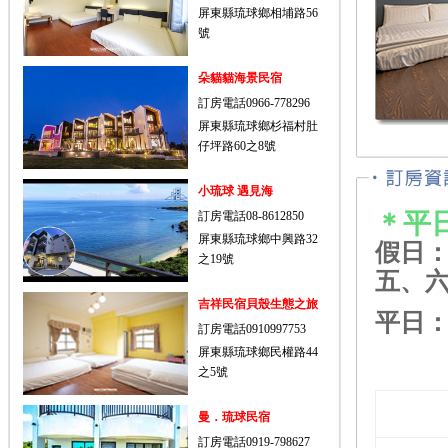
屏東縣琉球鄉相埔路56
號
朵貓貓海景民宿
訂房電話0966-778296
屏東縣琉球鄉杉福村肚
仔坪路60之8號
小琉球 遇見海
＊
平
訂房電話08-8612850
屏東縣琉球鄉中興路32
假日
之19號
五、
吉祥民宿貝殼生態之旅
平日
訂房電話0910997753
屏東縣琉球鄉民權路44
之5號
曼．琉球民宿
訂房電話0919-798627