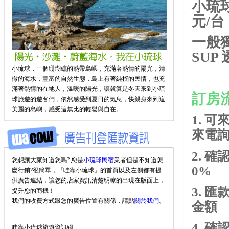
小琉球
元/台
一般獨
SUP
小琉球，一個珊瑚礁的熱帶島嶼，充滿著熱情的陽光，清
徹的海水，豐富的自然生態，島上有著純樸的民情，也充
滿著熱情的在地人，溫暖的陽光，讓就算是冬天來到小琉
訂房
球旅遊的遊客們，依然感受到夏日的氣息，快親身來到這
美麗的島嶼，感受這無比的輕鬆與自在。
1.
可
來電
2.
確認
您想讓大家知道您嗎? 您是
小琉球民宿
業者但是不知道怎
0%
麼行銷?很簡單，『哇靠小琉球』的首頁以及左側都有提
供廣告連結，讓您的店家資訊清楚明瞭的出現在版面上，
3.
匯
提升您的商機！
我們的收費方式跟您的廣告位置有關係，請點
關於我們
。
金額
4.
確
哇靠小琉球旅遊資訊網