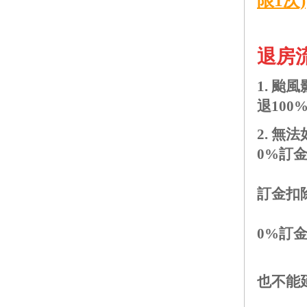
限1次)
退房
1.
颱風
退100
2.
無法
0%訂金
訂金扣除
於
0%訂金
於入
也不能