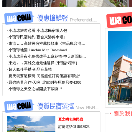
‧ 小琉球旅遊必看-小琉球民宿懶人包
‧ 小琉球民宿特約[聯合東港停車場]
‧ 東港←→高雄民宿推薦接駁車《吉品瘋台灣....
‧ 小琉球地圖 Liuchiu Map Download
‧ 小琉球星夜小島烘炸手工麻花捲-中天新聞採....
‧ 東港←→高雄交通最佳選擇 [東琉計程車]
‧ 超人氣伴手禮-茗品麻花捲
‧ 夏天就要這樣玩-民宿超值訂房優惠有哪些!....
‧ 最強跨界合作-天啊! 北歐到峇厘島只要4300
‧ 小琉球之天空之城開放下載囉!!!
夏之嶼包棟民宿
訂房電話08-8613923