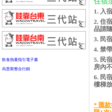
住宿
1. 入
2. 
品請
3. 
4. 
5. 
飲食熱量指引電子書
房內
烏普斯整合行銷
6. 
樓梯
* 匯