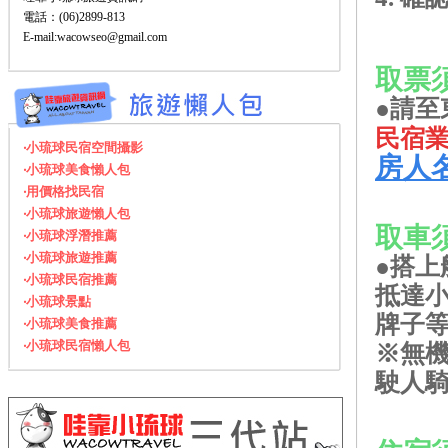
電話：(06)2899-813
E-mail:wacowseo@gmail.com
取票
●請至
民宿
‧小琉球民宿空間攝影
房人
‧小琉球美食懶人包
‧用價格找民宿
‧小琉球旅遊懶人包
取車
‧小琉球浮潛推薦
‧小琉球旅遊推薦
●搭
‧小琉球民宿推薦
抵達
‧小琉球景點
牌子
‧小琉球美食推薦
‧小琉球民宿懶人包
※無
駛人